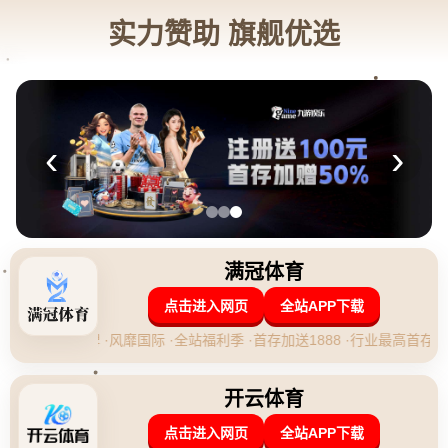
新闻中心
当前位置：
首页
>
新闻中心
新加坡杯足球赛：后港联队1比0胜淡滨尼流浪队
2026-04-29 19:10:37
**新加坡杯足球赛**一直以来都是新加坡足球界的一场盛事。2023
年的比赛中，精彩的对决再次展现了足球的魅力。在这场充满激情
的角逐中，后港联队以1比0的比分力克对手淡滨尼流浪队，为球迷
们献上了一场精彩的比赛。这场比赛不仅仅是数字上的胜利，更是
技战术的较量和心理素质的考验。
**胜利的关键：技战术的执行**