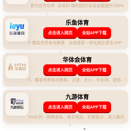
球员的精准画像，致力于推动中国青少年足球的全面发展。
**精准球员画像：了解个体，因材施教**
加藤龙二对球员的画像不仅仅是停留在技战术水平上，更延伸到球
员的心理素质、性格特点和学习能力。他认为，一个全面的球员画
像是制定个性化培训方案的基础。通过大数据分析和技术手段，青
训中心定期跟踪每位球员的成长变化，确保为他们提供*量身定制*
的培训方案。这种方法不但提高了球员的综合素质，也让球员在足
球之外的多方面能力得到发展。
**多元化培养模式：培养全面综合人才**
足协大区青训中心（苏州）在加藤龙二的带领下，致力于打造一种
多元化的培养模式。训练计划不仅包括基本的技战术指导，还涵盖
心智培训、团队合作和领导能力的培养。通过模拟真实比赛情境和
适时心理辅导，加藤强调团队精神和心理韧性的重要性。这一系列
措施使得年轻球员们在面对压力和困难时，能够以更稳健的心态应
对。
**案例分析：个性化培养的成功典范**
以一名早期被认为发展潜力有限的球员小张（化名）为例，他在入
训初期因体能不足和性格内向而不被看好。但在加藤龙二的带领
下，通过分析小张的技战术数据和心理测试结果，青训中心为他提
供了专攻体能提升和心理辅导的特殊训练。经过一年多的坚持，小