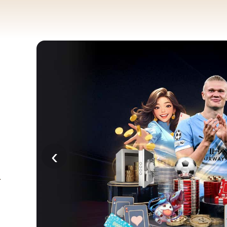
客服热线：028-7744405
Email:
admin@cn-
新闻中心
双星闪耀 中
**双星闪耀：中国男篮击败科特迪瓦队夺首胜**
在国际篮球赛场上，中国男篮以其顽强的拼搏精神和卓越
表现击败了科特迪瓦队，取得了本次赛事的首场胜利。这
础。