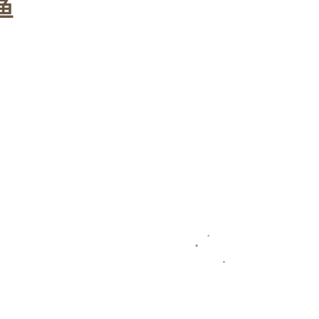
2026-08-07