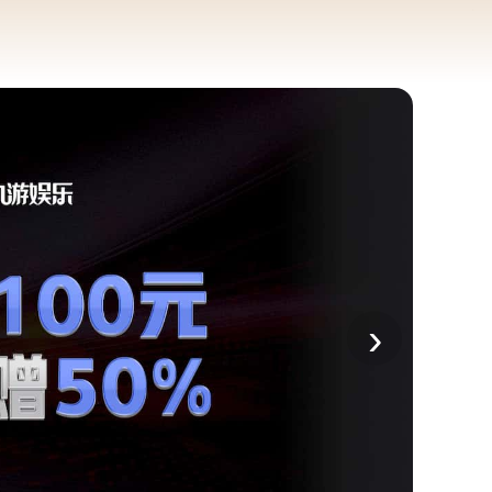
关于我们
产品服务
新闻资讯
联系方式
当前位置：
首页
>
新闻中心
站内搜索
篮以出色的
联系信息
坚实的基
电话：028-7744405
传真：028-7744405