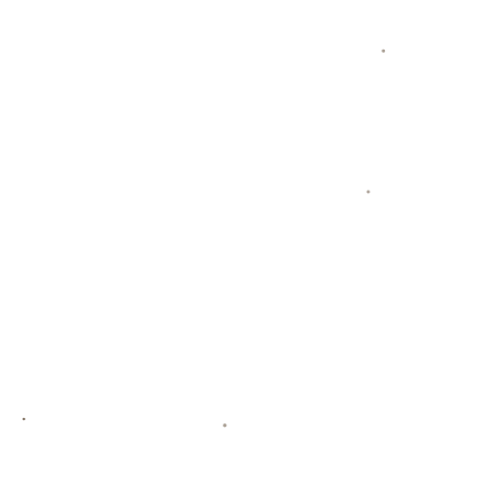
展示，只要