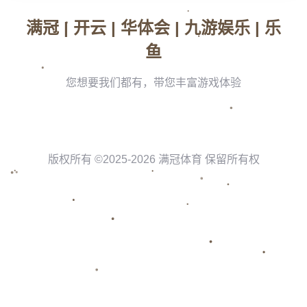
通过案例分析不难发现，年轻球员在职业生涯早期阶段获得的出场
机会直接关系到他们的职业发展。例如，欧洲某些顶级俱乐部常常
因为球员厚度而让年轻球员出场机会受限，使得这些年轻球员只能
通过租借等方式积累比赛经验。而在国内联赛中，球员如果能够充
分享有出场机会，无疑能加速其成长速度并提高整体的场上表现。