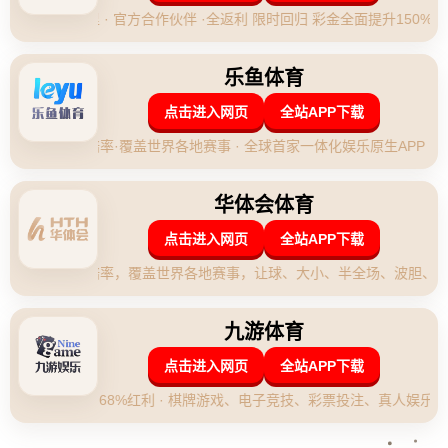
次签约对于他职业生涯的潜在影响。
**侯永永的职业发展**
作为一名年轻且才华横溢的足球运动员，侯永永的职业发展一直备
受关注。从早期的亮眼表现到后来在不同球队的历练，他一直在探
索能够**稳定出场**并充分发挥自己能力的平台。对职业球员来
说，频繁的上场机会不仅能提升个人技术水平，更可提升在业内的
知名度和价值。
**云南玉昆的吸引之处**
云南玉昆足球俱乐部近年来积极在国内转会市场上寻找潜力球员，
为球队注入新鲜血液。而侯永永此次与云南玉昆签约，不仅是为了
获取在国内更稳定的出场机会，还希望与球队一起成长，最终实现
共赢。**稳定出场率**，对侯永永来说，是重要的考虑因素。云南
玉昆目前的阵容配置和策略很符合他的需求，这让他能够在比赛中
经常露脸并发挥自己的特长。
**为何稳定出场率如此重要？**